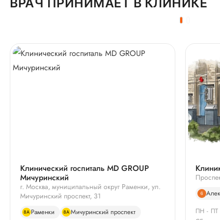
ВРАЧ ПРИНИМАЕТ В КЛИНИКЕ
Клинический госпиталь MD GROUP
Клиник
Мичуринский
Проспек
г. Москва, муниципальный округ Раменки, ул.
Алек
6
Мичуринский проспект, 31
ПН - ПТ
Раменки
Мичуринский проспект
8А
8А