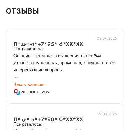
ОТЗЫВЫ
03.04.2026
П*ци*нт*+7*95* 6*XX*XX
Понравилось:
Остались приятные впечатления от приёма.
Доктор внимательная, грамотная, ответила на все
интересующие вопросы.
История пациента:
Читать дальше
Я обратилась на консультацию репродуктолога
PRODOCTOROV
по поводу криопереноса. Доктор изучила
анализы​, дала рекомендации.
27.03.2026
П*ци*нт*+7*90* 0*XX*XX
Понравилось: