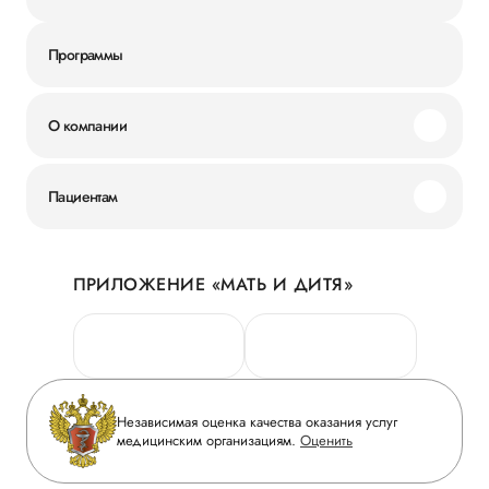
Программы
О компании
Миссия и ценности
Пациентам
Наши преимущества
Акции
История
ПРИЛОЖЕНИЕ «МАТЬ И ДИТЯ»
Личный кабинет
Новости
Персональные данные
Руководство
Горячая линия качества
Сотрудничество
Вопрос-ответ
Инвесторам
Независимая оценка качества оказания услуг
Приложение пациента
медицинским организациям.
Оценить
Журнал «Мать и дитя»
Статьи
Вакансии