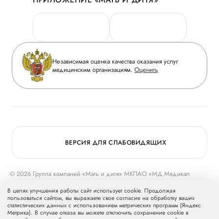
Личный кабинет
Новости
Персональные данные
Руководство
Горячая линия качества
Сотрудничество
Вопрос-ответ
Инвесторам
Независимая оценка качества оказания услуг
Приложение пациента
медицинским организациям.
Оценить
Журнал «Мать и дитя»
Статьи
Вакансии
Заболевания
Медицинский туризм
Конкурс в ординатуру
Для прессы
ВЕРСИЯ ДЛЯ СЛАБОВИДЯЩИХ
© 2026 Группа компаний «Мать и дитя» МКПАО «МД Медикал
Груп»
mcclinics.ru
. Все права защищены. ООО «ХАВЕН» входит в
В целях улучшения работы сайт использует cookie. Продолжая
Группу компаний «Мать и дитя».
пользоваться сайтом, вы выражаете свое согласие на обработку ваших
статистических данных с использованием метрических программ (Яндекс
Метрика). В случае отказа вы можете отключить сохранение cookie в