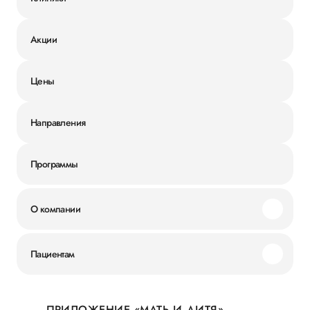
Акции
Цены
Направления
Программы
О компании
Миссия и ценности
Пациентам
Наши преимущества
Акции
История
ПРИЛОЖЕНИЕ «МАТЬ И ДИТЯ»