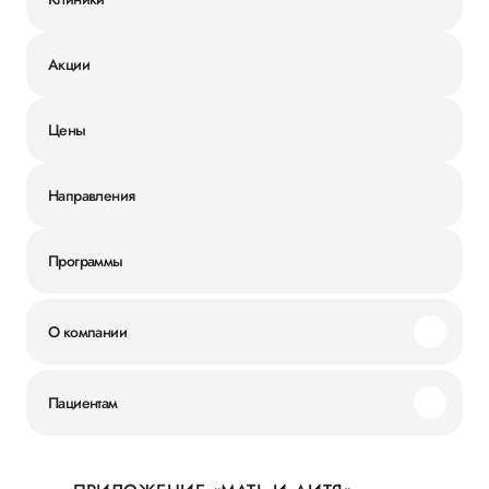
Акции
Цены
Направления
Программы
О компании
Миссия и ценности
Пациентам
Наши преимущества
Акции
История