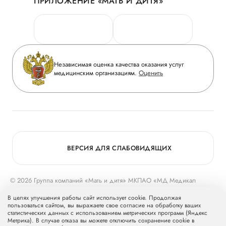
ПРИЛОЖЕНИЕ «МАТЬ И ДИТЯ»
Личный кабинет
Новости
Персональные данные
Руководство
Горячая линия качества
Сотрудничество
Вопрос-ответ
Инвесторам
Независимая оценка качества оказания услуг
Приложение пациента
медицинским организациям.
Оценить
Журнал «Мать и дитя»
Статьи
Вакансии
Заболевания
Медицинский туризм
Конкурс в ординатуру
Для прессы
ВЕРСИЯ ДЛЯ СЛАБОВИДЯЩИХ
© 2026 Группа компаний «Мать и дитя» МКПАО «МД Медикал
Груп»
mcclinics.ru
. Все права защищены. ООО «ХАВЕН» входит в
В целях улучшения работы сайт использует cookie. Продолжая
Группу компаний «Мать и дитя».
пользоваться сайтом, вы выражаете свое согласие на обработку ваших
статистических данных с использованием метрических программ (Яндекс
Метрика). В случае отказа вы можете отключить сохранение cookie в