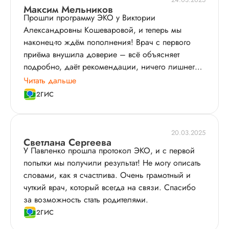
Максим Мельников
Прошли программу ЭКО у Виктории
Александровны Кошеваровой, и теперь мы
наконец-то ждём пополнения! Врач с первого
приёма внушила доверие – всё объясняет
подробно, даёт рекомендации, ничего лишнего.
Атмосфера в клинике располагает, персонал
Читать дальше
внимательный, оборудование современное. Мы
2ГИС
очень рады, что выбрали именно эту клинику и
этого врача.
20.03.2025
Светлана Сергеева
У Павленко прошла протокол ЭКО, и с первой
попытки мы получили результат! Не могу описать
словами, как я счастлива. Очень грамотный и
чуткий врач, который всегда на связи. Спасибо
за возможность стать родителями.
2ГИС