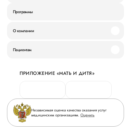
Программы
О компании
Миссия и ценности
Пациентам
Наши преимущества
Акции
История
ПРИЛОЖЕНИЕ «МАТЬ И ДИТЯ»
Личный кабинет
Новости
Персональные данные
Руководство
Горячая линия качества
Сотрудничество
Вопрос-ответ
Инвесторам
Независимая оценка качества оказания услуг
Приложение пациента
медицинским организациям.
Оценить
Журнал «Мать и дитя»
Статьи
Вакансии