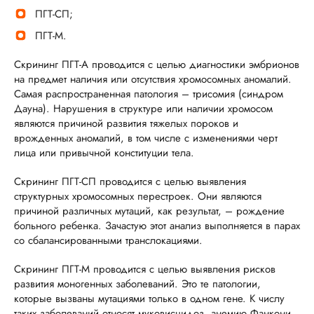
ПГТ-СП;
ПГТ-М.
Скрининг ПГТ-А проводится с целью диагностики эмбрионов
на предмет наличия или отсутствия хромосомных аномалий.
Самая распространенная патология – трисомия (синдром
Дауна). Нарушения в структуре или наличии хромосом
являются причиной развития тяжелых пороков и
врожденных аномалий, в том числе с изменениями черт
лица или привычной конституции тела.
Скрининг ПГТ-СП проводится с целью выявления
структурных хромосомных перестроек. Они являются
причиной различных мутаций, как результат, – рождение
больного ребенка. Зачастую этот анализ выполняется в парах
со сбалансированными транслокациями.
Скрининг ПГТ-М проводится с целью выявления рисков
развития моногенных заболеваний. Это те патологии,
которые вызваны мутациями только в одном гене. К числу
таких заболеваний относят муковисцидоз, анемию Фанкони,