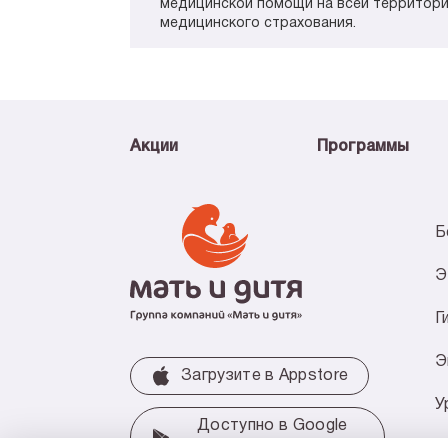
медицинской помощи на всей территори
медицинского страхования.
Акции
Программы
Б
Э
Г
Э
Загрузите в Аррstore
У
Доступно в Google