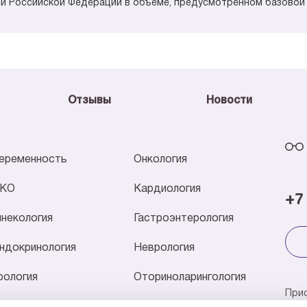
и Российской Федерации в объеме, предусмотренном базовой
Отзывы
Новости
еременность
Онкология
КО
Кардиология
+7
инекология
Гастроэнтерология
ндокринология
Неврология
рология
Оториноларингология
При