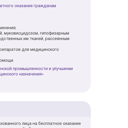
латного оказания гражданам
менения;
ей, муковисцидозом, гипофизарным
одственных им тканей, рассеянным
препаратов для медицинского
помощи.
инской промышленности и улучшении
цинского назначения»
хованного лица на бесплатное оказание