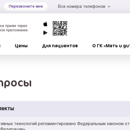
Все номера телефонов
Перезвоните мне
на прием через
ное приложение
и
Цены
Для пациентов
О ГК «Мать и ди
просы
пекты
ивных технологий регламентировано Федеральным законом от 
 Федерации».