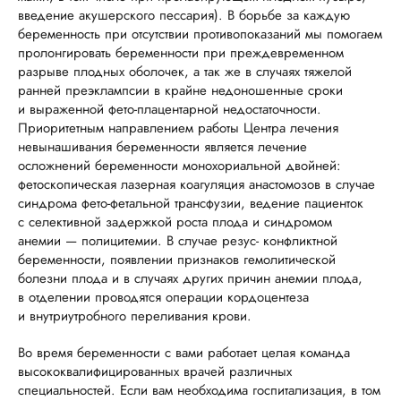
введение акушерского пессария). В борьбе за каждую
беременность при отсутствии противопоказаний мы помогаем
пролонгировать беременности при преждевременном
разрыве плодных оболочек, а так же в случаях тяжелой
ранней преэклампсии в крайне недоношенные сроки
и выраженной фето-плацентарной недостаточности.
Приоритетным направлением работы Центра лечения
невынашивания беременности является лечение
осложнений беременности монохориальной двойней:
фетоскопическая лазерная коагуляция анастомозов в случае
синдрома фето-фетальной трансфузии, ведение пациенток
с селективной задержкой роста плода и синдромом
анемии — полицитемии. В случае резус- конфликтной
беременности, появлении признаков гемолитической
болезни плода и в случаях других причин анемии плода,
в отделении проводятся операции кордоцентеза
и внутриутробного переливания крови.
Во время беременности с вами работает целая команда
высококвалифицированных врачей различных
специальностей. Если вам необходима госпитализация, в том