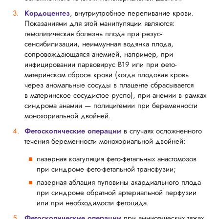
Кордоцентез
, внутриутробное переливание крови.
Показаниями для этой манипуляции являются:
гемолитическая болезнь плода при резус-
сенсибилизации, неиммунная водянка плода,
сопровождающаяся анемией, например, при
инфицировании парвовирус В19 или при фето-
материнском сбросе крови (когда плодовая кровь
через аномальные сосуды в плаценте сбрасывается
в материнское сосудистое русло), при анемии в рамках
синдрома анамии — полицитемии при беременности
монохориальной двойней.
Фетоскопические операции
в случаях осложненного
течения беременности монохориальной двойней:
лазерная коагуляция фето-фетальных анастомозов
при синдроме фето-фетальной трансфузии;
лазерная аблация пуповины акардиального плода
при синдроме обратной артериальной перфузии
или при необходимости фетоцида.
Фетоскопические операции
при амниотических тяжах,