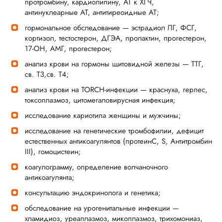
протромбину, кардиолипину, АТ к ХГЧ,
антинуклеарные АТ, антитиреоидные АТ;
гормональное обследование — эстрадиол ЛГ, ФСГ,
кортизол, тестостерон, ДГЭА, пролактин, прогестерон,
17-ОН, АМГ, прогестерон;
анализ крови на гормоны щитовидной железы — ТТГ,
св. Т3,св. Т4;
анализ крови на ТОRCH-инфекции — краснуха, герпес,
токсоплазмоз, цитомегаловирусная инфекция;
исследование кариотипа женщины и мужчины;
исследование на генетические тромбофилии, дефицит
естественных антикоагулянтов (протеинС, S, Антитромбин
III), гомоцистеин;
коагулограмму, определение волчаночного
антикоагулянта;
консультацию эндокринолога и генетика;
обследование на урогенитальные инфекции —
хламидиоз, уреаплазмоз, микоплазмоз, трихомониаз,