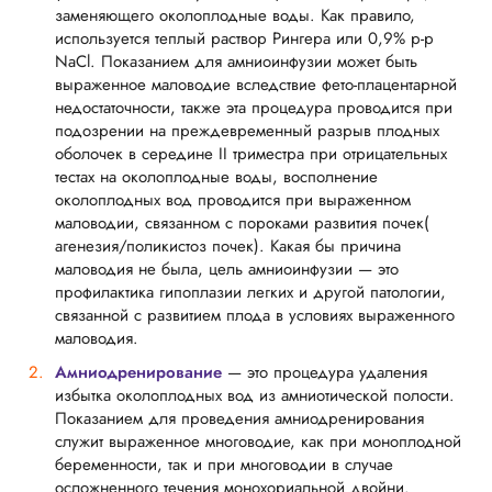
заменяющего околоплодные воды. Как правило,
используется теплый раствор Рингера или 0,9% р-р
NaCl. Показанием для амниоинфузии может быть
выраженное маловодие вследствие фето-плацентарной
недостаточности, также эта процедура проводится при
подозрении на преждевременный разрыв плодных
оболочек в середине II триместра при отрицательных
тестах на околоплодные воды, восполнение
околоплодных вод проводится при выраженном
маловодии, связанном с пороками развития почек(
агенезия/поликистоз почек). Какая бы причина
маловодия не была, цель амниоинфузии — это
профилактика гипоплазии легких и другой патологии,
связанной с развитием плода в условиях выраженного
маловодия.
Амниодренирование
— это процедура удаления
избытка околоплодных вод из амниотической полости.
Показанием для проведения амниодренирования
служит выраженное многоводие, как при моноплодной
беременности, так и при многоводии в случае
осложненного течения монохориальной двойни.