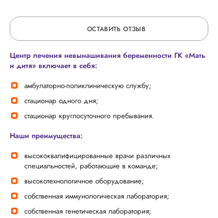
ОСТАВИТЬ ОТЗЫВ
Центр лечения невынашивания беременности ГК «Мать
ОСТАВЬТЕ ОТЗЫВ
и дитя» включает в себя:
амбулаторно-поликлиническую службу;
ОБ УСЛУГЕ
стационар одного дня;
стационар круглосуточного пребывания.
ГОРЯЧАЯ ЛИНИЯ КАЧЕСТВА
Наши преимущества:
высококвалифицированные врачи различных
специальностей, работающие в команде;
высокотехнологичное оборудование;
собственная иммунологическая лаборатория;
собственная генетическая лаборатория;