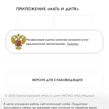
Акции
История
ПРИЛОЖЕНИЕ «МАТЬ И ДИТЯ»
Личный кабинет
Новости
Персональные данные
Руководство
Горячая линия качества
Сотрудничество
Вопрос-ответ
Инвесторам
Независимая оценка качества оказания услуг
Приложение пациента
медицинским организациям.
Оценить
Журнал «Мать и дитя»
Статьи
Вакансии
Заболевания
Медицинский туризм
Конкурс в ординатуру
Для прессы
ВЕРСИЯ ДЛЯ СЛАБОВИДЯЩИХ
© 2026 Группа компаний «Мать и дитя» МКПАО «МД Медикал
Груп»
mcclinics.ru
. Все права защищены. ООО «ХАВЕН» входит в
В целях улучшения работы сайт использует cookie. Продолжая
Группу компаний «Мать и дитя».
пользоваться сайтом, вы выражаете свое согласие на обработку ваших