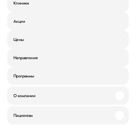
Клиники
Акции
Цены
Направления
Программы
О компании
Миссия и ценности
Пациентам
Наши преимущества
Акции
История