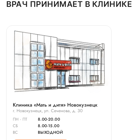
изнутри, грубо говоря. Также ориентировалась на
ВРАЧ ПРИНИМАЕТ В КЛИНИКЕ
квалификацию. Мне кажется, что об
стаж и опыт работы.
эффективности выписанного лечения говорить
пока рано.
Клиника «Мать и дитя» Новокузнецк
г. Новокузнецк, ул. Сеченова, д. 30
ПН - ПТ
8.00-20.00
СБ
8.00-15.00
ВС
ВЫХОДНОЙ