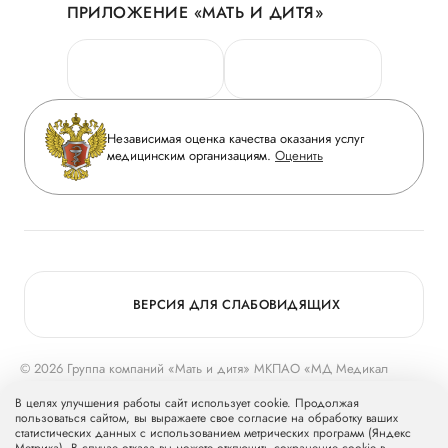
ПРИЛОЖЕНИЕ «МАТЬ И ДИТЯ»
Личный кабинет
Новости
Персональные данные
Руководство
Горячая линия качества
Сотрудничество
Вопрос-ответ
Инвесторам
Независимая оценка качества оказания услуг
Приложение пациента
медицинским организациям.
Оценить
Журнал «Мать и дитя»
Статьи
Вакансии
Заболевания
Медицинский туризм
Конкурс в ординатуру
Для прессы
ВЕРСИЯ ДЛЯ СЛАБОВИДЯЩИХ
© 2026 Группа компаний «Мать и дитя» МКПАО «МД Медикал
Груп»
mcclinics.ru
. Все права защищены. ООО «ХАВЕН» входит в
В целях улучшения работы сайт использует cookie. Продолжая
Группу компаний «Мать и дитя».
пользоваться сайтом, вы выражаете свое согласие на обработку ваших
статистических данных с использованием метрических программ (Яндекс