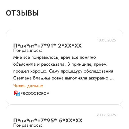
ОТЗЫВЫ
13.03.2026
П*ци*нт*+7*91* 2*XX*XX
Понравилось:
Мне всё понравилось, врач всё понятно
объяснила и рассказала. В принципе, приём
прошёл хорошо. Саму процедуру обследования
Светлана Владимировна выполняла аккуратно и
комфортно для меня. По итогу визита специалист
Читать дальше
выдала рекомендации, как такового лечения в
PRODOCTOROV
моём случае не потребовалось. Доктор
показалась мне доброжелательной, она
располагает к себе в общении. В кабинет меня
20.06.2025
пригласили без задержек, времени и внимания
П*ци*нт*+7*95* 5*XX*XX
Понравилось:
на приёме уделили достаточно, врач никуда не